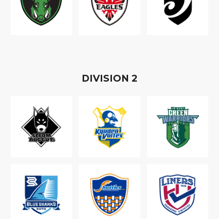
D
IVISION
2