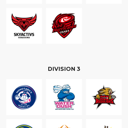
D
IVISION
3