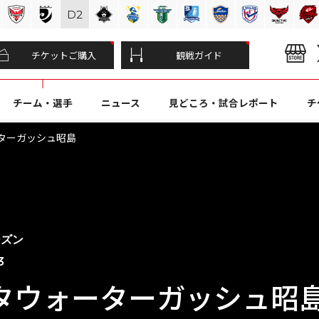
D
2
チケットご購入
観戦ガイド
チーム・選手
ニュース
見どころ・試合レポート
チ
ターガッシュ昭島
ーズン
3
タウォーターガッシュ昭