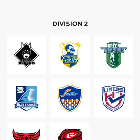
D
IVISION
2