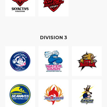
D
IVISION
3