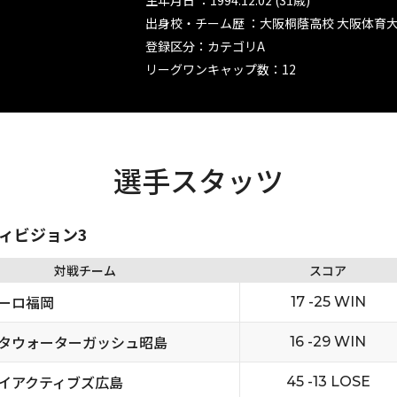
生年月日 ：1994.12.02 (31歳)
出身校・チーム歴 ：大阪桐蔭高校 大阪体育
登録区分：カテゴリA
リーグワンキャップ数：12
選手スタッツ
ディビジョン3
対戦チーム
スコア
ーロ福岡
17 -25 WIN
タウォーターガッシュ昭島
16 -29 WIN
イアクティブズ広島
45 -13 LOSE