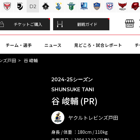
D
2
チケットご購入
観戦ガイド
チーム・選手
ニュース
見どころ・試合レポート
チ
ンズ戸田
谷 峻輔
2024-25シーズン
SHUNSUKE TANI
谷 峻輔 (PR)
ヤクルトレビンズ戸田
身長 / 体重 ：180cm / 110kg