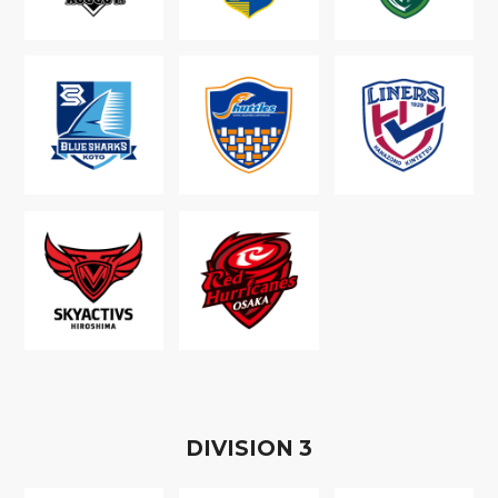
D
IVISION
3