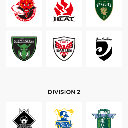
D
IVISION
2