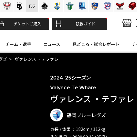
D
2
チケットご購入
観戦ガイド
チーム・選手
ニュース
見どころ・試合レポート
チ
ヴズ
ヴァレンス ・テファレ
2024-25シーズン
Valynce Te Whare
ヴァレンス ・テファレ (
静岡ブルーレヴズ
身長 / 体重 ：182cm / 112kg