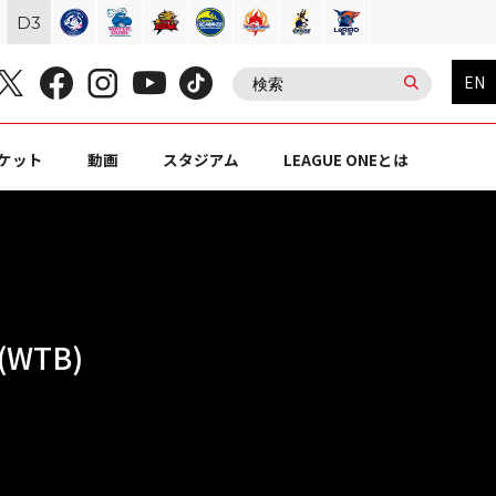
D
3
EN
ケット
動画
スタジアム
LEAGUE ONEとは
WTB)