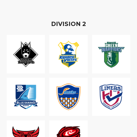
D
IVISION
2