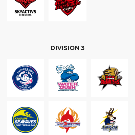
D
IVISION
3