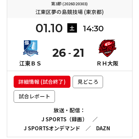
第3節 (2026D20303)
江東区夢の島競技場 (東京都)
01.10
14:30
土
26
21
江東ＢＳ
ＲＨ大阪
詳細情報 (試合終了)
見どころ
試合レポート
放送・配信：
J SPORTS（録画）
／
J SPORTSオンデマンド
／
DAZN