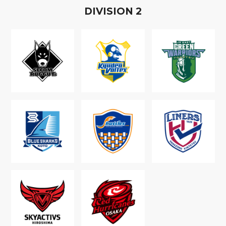
D
IVISION
2