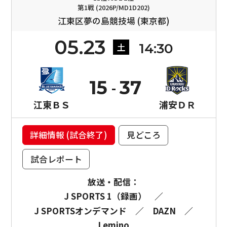
第1戦 (2026P/MD1D202)
江東区夢の島競技場 (東京都)
05.23
14:30
土
15
37
江東ＢＳ
浦安ＤＲ
詳細情報 (試合終了)
見どころ
試合レポート
放送・配信：
J SPORTS 1（録画）
／
J SPORTSオンデマンド
／
DAZN
／
Lemino