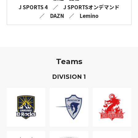
J SPORTS 4
／
J SPORTSオンデマンド
／
DAZN
／
Lemino
Teams
D
IVISION
1