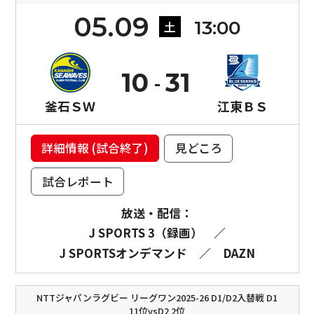
05.09
13:00
土
10
31
釜石ＳＷ
江東ＢＳ
詳細情報 (試合終了)
見どころ
試合レポート
放送・配信：
J SPORTS 3（録画）
／
J SPORTSオンデマンド
／
DAZN
NTTジャパンラグビー リーグワン2025-26 D1/D2入替戦 D1
11位vsD2 2位