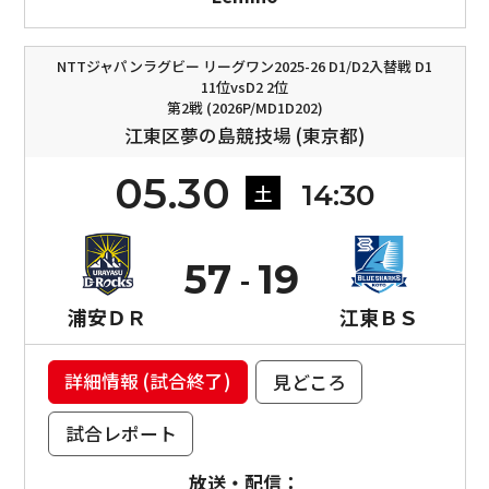
NTTジャパンラグビー リーグワン2025-26 D1/D2入替戦 D1
11位vsD2 2位
第2戦 (2026P/MD1D202)
江東区夢の島競技場 (東京都)
05.30
14:30
土
57
19
浦安ＤＲ
江東ＢＳ
詳細情報 (試合終了)
見どころ
試合レポート
放送・配信：