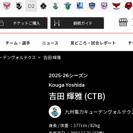
D
2
チケットご購入
観戦ガイド
チーム・選手
ニュース
見どころ・試合レポート
チ
ーデンヴォルテクス
吉田 輝雅
2025-26シーズン
Kouga Yoshida
吉田 輝雅 (CTB)
九州電力キューデンヴォルテク
身長 / 体重 ：177cm / 82kg