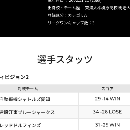
生年月日 ：2002.11.21 (23歳)
出身校・チーム歴 ：東海大相模原高校 明治
登録区分：カテゴリA
リーグワンキャップ数：3
選手スタッツ
ディビジョン2
対戦チーム
スコア
自動織機シャトルズ愛知
29 -14 WIN
建設江東ブルーシャークス
34 -26 LOSE
レッドドルフィンズ
31 -25 WIN