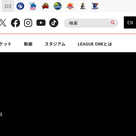
D
3
EN
ケット
動画
スタジアム
LEAGUE ONEとは
ス