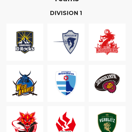
D
IVISION
1