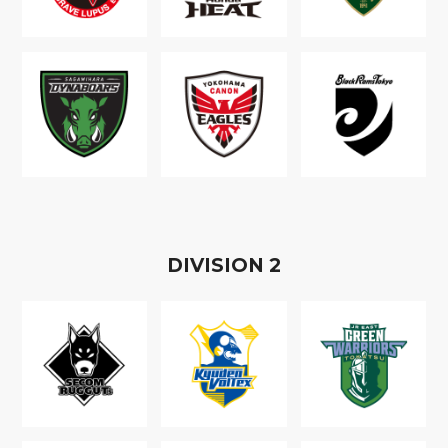
D
IVISION
2