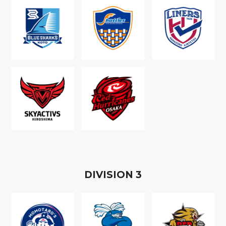
D
IVISION
3