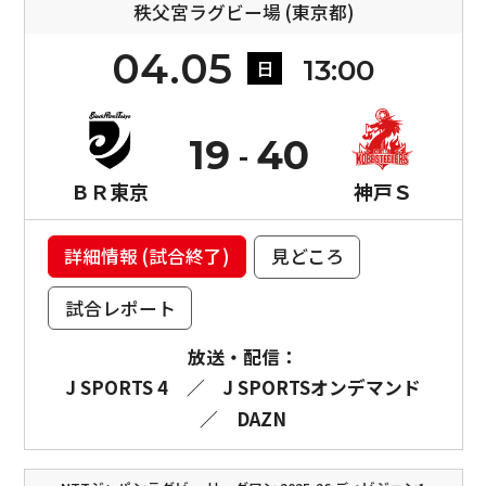
秩父宮ラグビー場 (東京都)
04.05
13:00
日
19
40
ＢＲ東京
神戸Ｓ
詳細情報 (試合終了)
見どころ
試合レポート
放送・配信：
J SPORTS 4
／
J SPORTSオンデマンド
／
DAZN