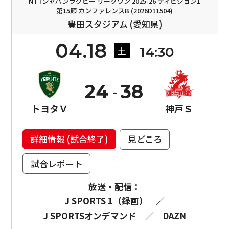
NTTジャパンラグビー リーグワン 2025-26 ディビジョン1
第15節 カンファレンスB (2026D11504)
豊田スタジアム (愛知県)
04.18
14:30
土
24
38
トヨタＶ
神戸Ｓ
詳細情報 (試合終了)
見どころ
試合レポート
放送・配信：
J SPORTS 1（録画）
／
J SPORTSオンデマンド
／
DAZN