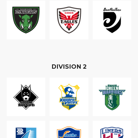
D
IVISION
2