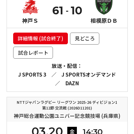
61
10
神戸Ｓ
相模原ＤＢ
詳細情報 (試合終了)
見どころ
試合レポート
放送・配信：
J SPORTS 3
／
J SPORTSオンデマンド
／
DAZN
NTTジャパンラグビー リーグワン 2025-26 ディビジョン1
第12節 交流戦 (2026D11201)
神戸総合運動公園ユニバー記念競技場 (兵庫県)
03.20
14:30
金