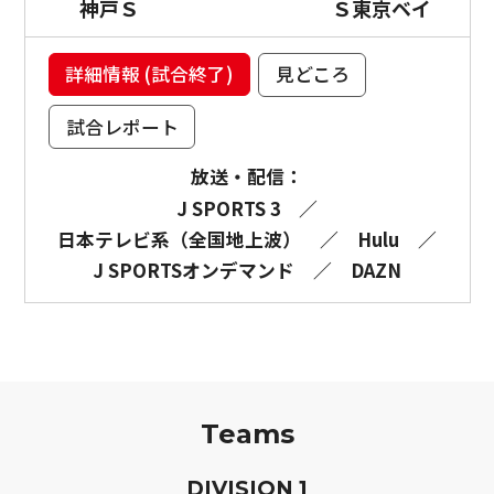
神戸Ｓ
Ｓ東京ベイ
詳細情報 (試合終了)
見どころ
試合レポート
放送・配信：
J SPORTS 3
／
日本テレビ系（全国地上波）
／
Hulu
／
J SPORTSオンデマンド
／
DAZN
Teams
D
IVISION
1