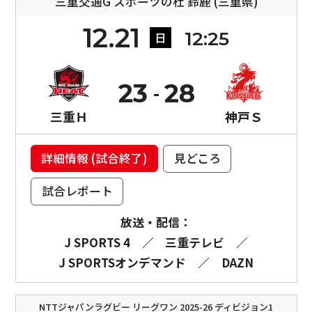
三重交通G スポーツの杜 鈴鹿 (三重県)
12.21
12:25
日
23
28
三重Ｈ
神戸Ｓ
詳細情報 (試合終了)
見どころ
試合レポート
放送・配信：
J SPORTS 4
／
三重テレビ
／
J SPORTSオンデマンド
／
DAZN
NTTジャパンラグビー リーグワン 2025-26 ディビジョン1