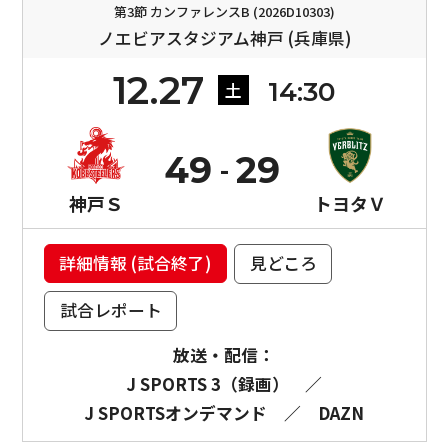
第3節 カンファレンスB (2026D10303)
ノエビアスタジアム神戸 (兵庫県)
12.27
14:30
土
49
29
神戸Ｓ
トヨタＶ
詳細情報 (試合終了)
見どころ
試合レポート
放送・配信：
J SPORTS 3（録画）
／
J SPORTSオンデマンド
／
DAZN