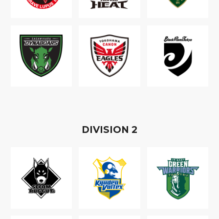
D
IVISION
2