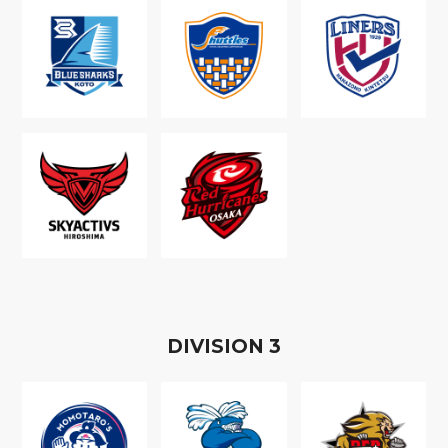
D
IVISION
3