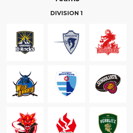
D
IVISION
1