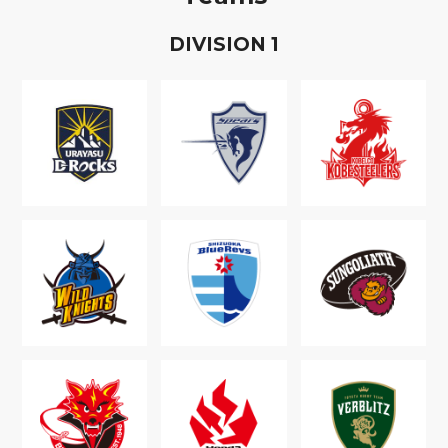
D
IVISION
1