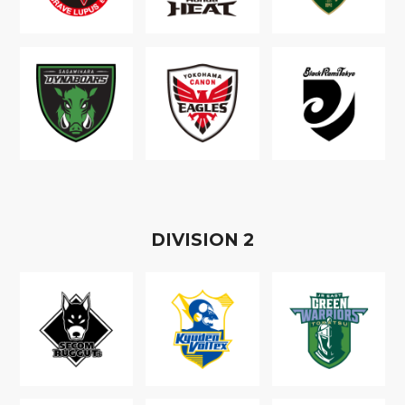
D
IVISION
2