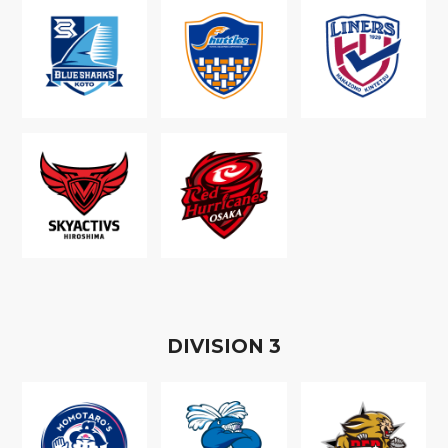
D
IVISION
3