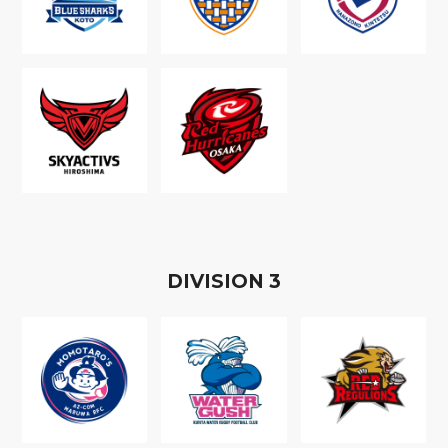
D
IVISION
3