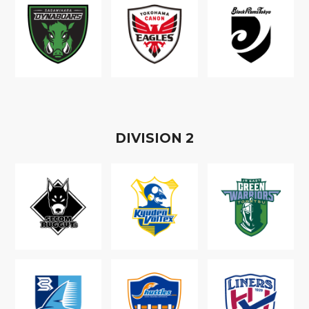
D
IVISION
2