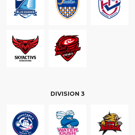
D
IVISION
3