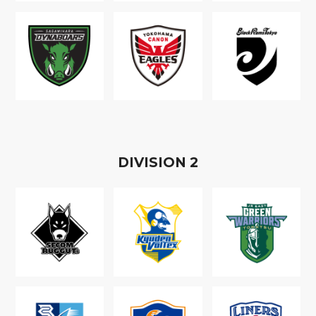
D
IVISION
2