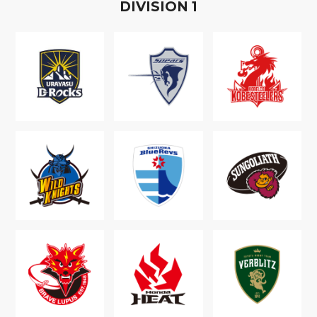
D
IVISION
1