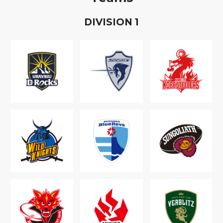
D
IVISION
1