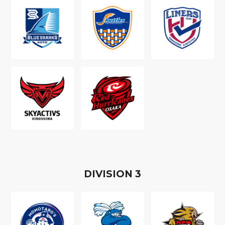
D
IVISION
3