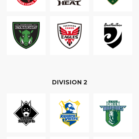
D
IVISION
2