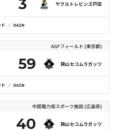
3
ヤクルトレビンズ戸田
ンド
／
DAZN
AGFフィールド (東京都)
59
狭山セコムラガッツ
ンド
／
DAZN
中国電力坂スポーツ施設 (広島県)
40
狭山セコムラガッツ