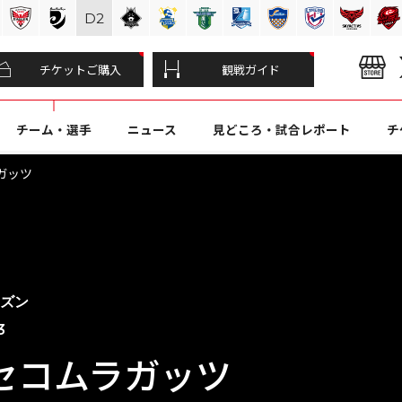
D
2
チケットご購入
観戦ガイド
チーム・選手
ニュース
見どころ・試合レポート
チ
ガッツ
ーズン
3
セコムラガッツ