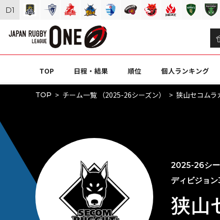
D
1
TOP
日程・結果
順位
個人ランキング
チーム一覧 （2025-26シーズン）
狭山セコムラ
TOP
2025-26シ
ディビジョン
狭山