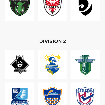
D
IVISION
2