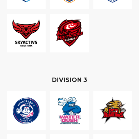
D
IVISION
3