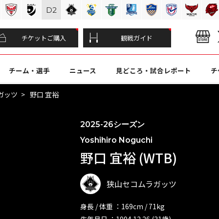
D
2
チケットご購入
観戦ガイド
チーム・選手
ニュース
見どころ・試合レポート
チ
ガッツ
野口 宜裕
2025-26シーズン
Yoshihiro Noguchi
野口 宜裕 (WTB)
狭山セコムラガッツ
身長 / 体重 ：169cm / 71kg