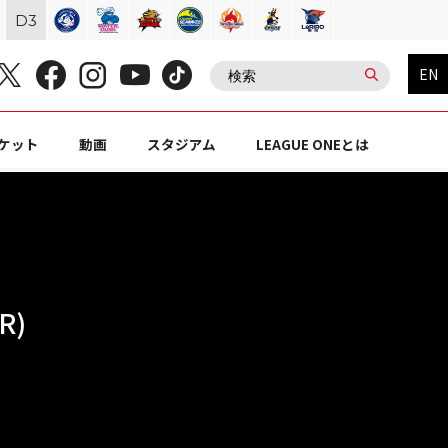
D
3
EN
ケット
動画
スタジアム
LEAGUE ONEとは
R)