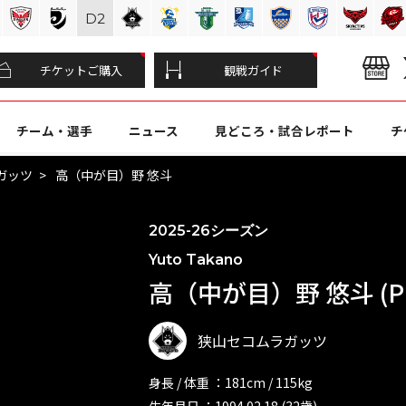
D
2
チケットご購入
観戦ガイド
チーム・選手
ニュース
見どころ・試合レポート
チ
ガッツ
高（中が目）野 悠斗
2025-26シーズン
Yuto Takano
高（中が目）野 悠斗 (P
狭山セコムラガッツ
身長 / 体重 ：181cm / 115kg