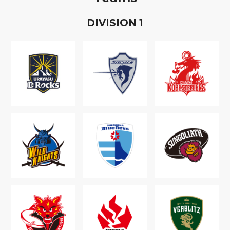
D
IVISION
1