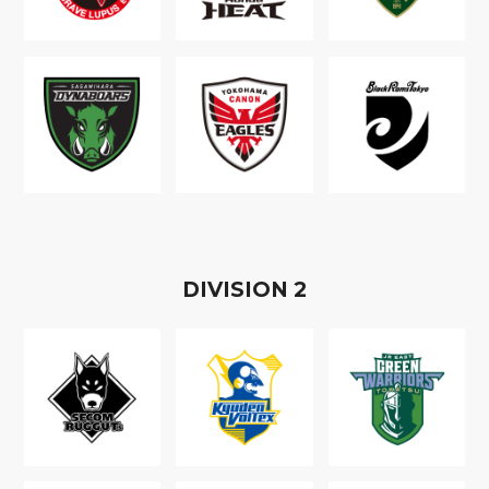
D
IVISION
2