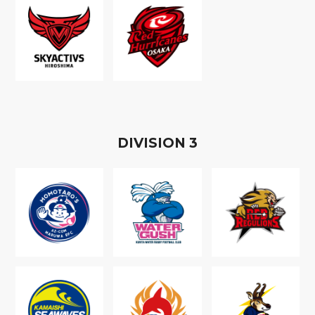
D
IVISION
3