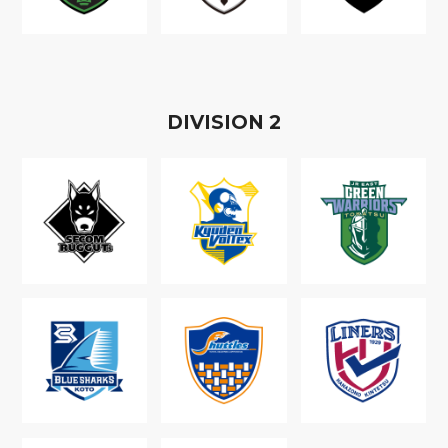
D
IVISION
2