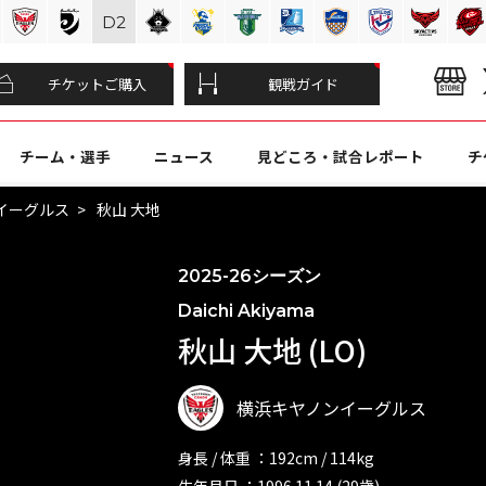
D
2
チケットご購入
観戦ガイド
チーム・選手
ニュース
見どころ・試合レポート
チ
イーグルス
秋山 大地
2025-26シーズン
Daichi Akiyama
秋山 大地 (LO)
横浜キヤノンイーグルス
身長 / 体重 ：192cm / 114kg