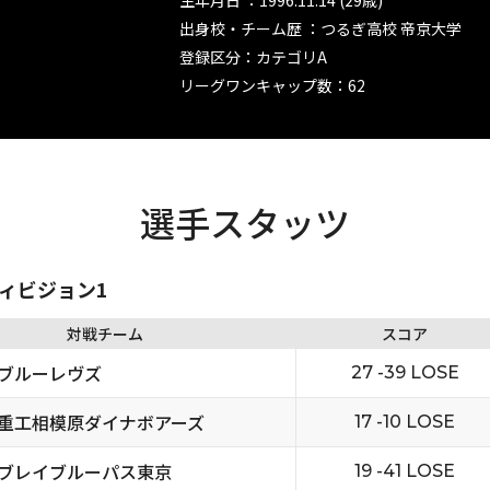
生年月日 ：1996.11.14 (29歳)
出身校・チーム歴 ：つるぎ高校 帝京大学
登録区分：カテゴリA
リーグワンキャップ数：62
選手スタッツ
ディビジョン1
対戦チーム
スコア
ブルーレヴズ
27 -39 LOSE
重工相模原ダイナボアーズ
17 -10 LOSE
ブレイブルーパス東京
19 -41 LOSE