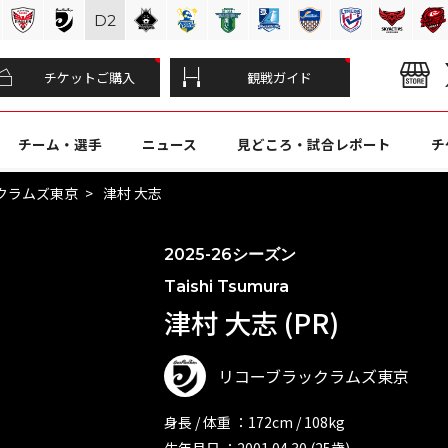
D
2
チケットご購入
観戦ガイド
チーム・選手
ニュース
見どころ・試合レポート
チ
クラムズ東京
津村 大志
2025-26シーズン
Taishi Tsumura
津村 大志 (PR)
リコーブラックラムズ東京
身長 / 体重 ：172cm / 108kg