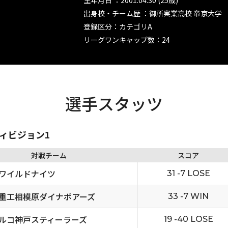
生年月日 ：2001.04.30 (25歳)
出身校・チーム歴 ：御所実業高校 帝京大学
登録区分：カテゴリA
リーグワンキャップ数：24
選手スタッツ
ディビジョン1
対戦チーム
スコア
ワイルドナイツ
31 -7 LOSE
重工相模原ダイナボアーズ
33 -7 WIN
ルコ神戸スティーラーズ
19 -40 LOSE