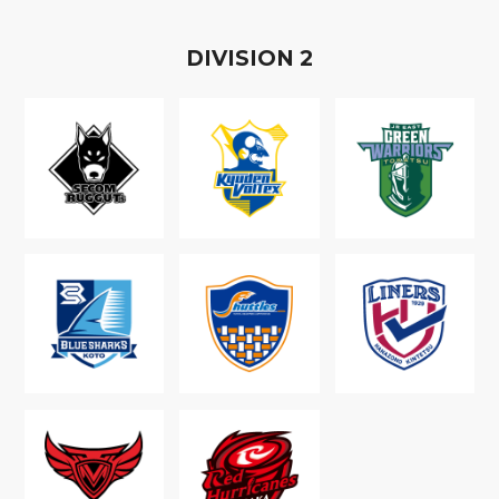
D
IVISION
2