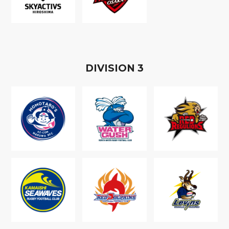
D
IVISION
3