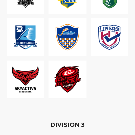
D
IVISION
3