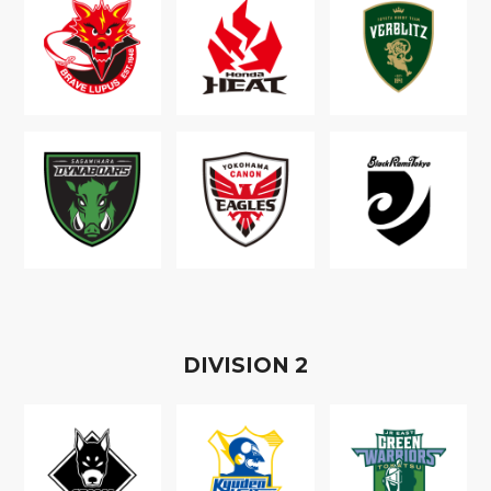
D
IVISION
2