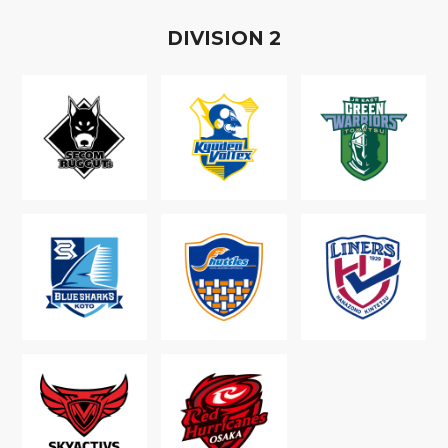
D
IVISION
2