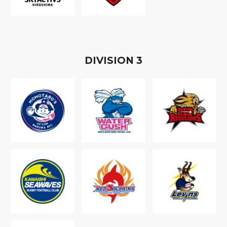
D
IVISION
3