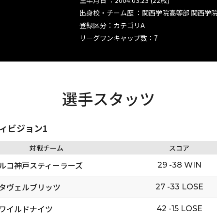
生年月日 ：2004.03.23 (22歳)
出身校・チーム歴 ：関西学院高等部 関西学
登録区分：カテゴリA
リーグワンキャップ数：7
選手スタッツ
ディビジョン1
対戦チーム
スコア
ルコ神戸スティーラーズ
29 -38 WIN
タヴェルブリッツ
27 -33 LOSE
ワイルドナイツ
42 -15 LOSE