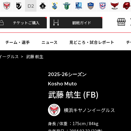
D
2
チケットご購入
観戦ガイド
チーム・選手
ニュース
見どころ・試合レポート
チ
イーグルス
武藤 航生
2025-26シーズン
Kosho Muto
武藤 航生 (FB)
横浜キヤノンイーグルス
身長 / 体重 ：175cm / 84kg