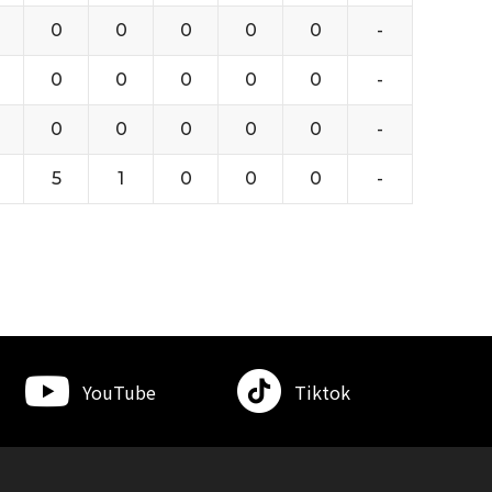
0
0
0
0
0
-
0
0
0
0
0
-
0
0
0
0
0
-
5
1
0
0
0
-
YouTube
Tiktok