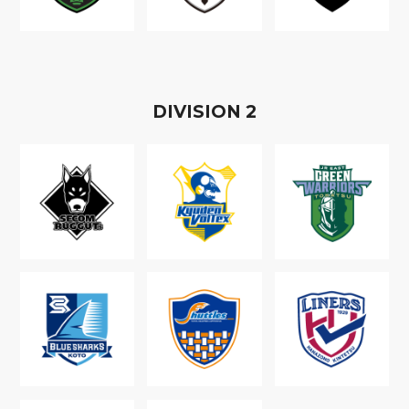
D
IVISION
2