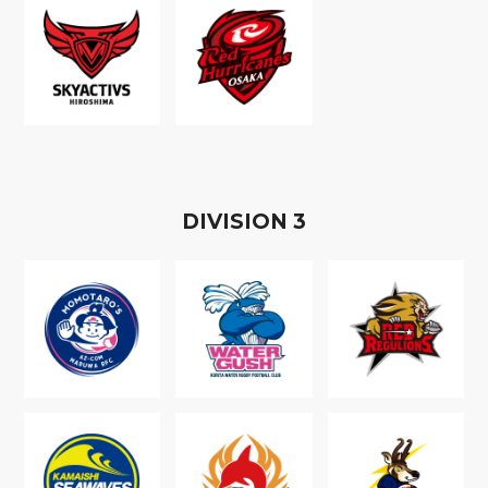
D
IVISION
3