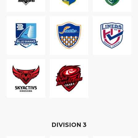
D
IVISION
3