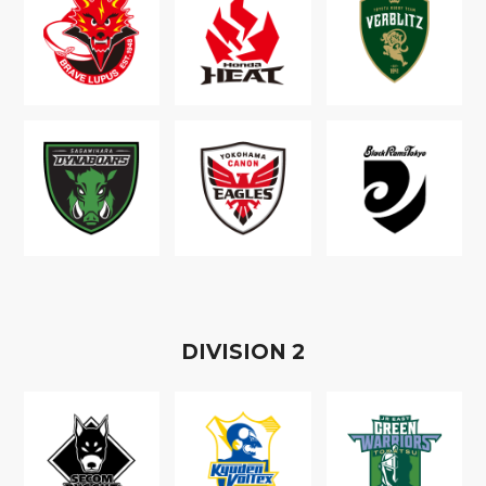
D
IVISION
2