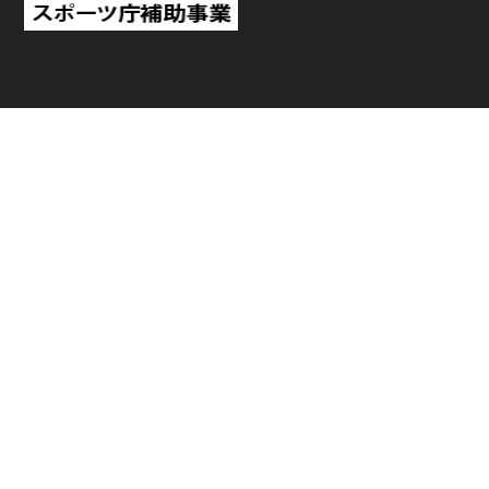
TOP
日程・結果
順位
個人ランキング
チーム・選手
ニュース
見どころ・試合レポート
チケット
動画
スタジアム