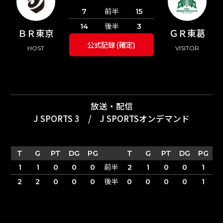
前半
7
15
後半
14
3
ＢＲ東京
ＧＲ東葛
公式記録 (確定)
HOST
VISITOR
放送・配信
J SPORTS 3
/
J SPORTSオンデマンド
T
G
PT
DG
PG
T
G
PT
DG
PG
前半
1
1
0
0
0
2
1
0
0
1
後半
2
2
0
0
0
0
0
0
0
1