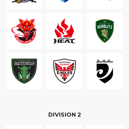
D
IVISION
2