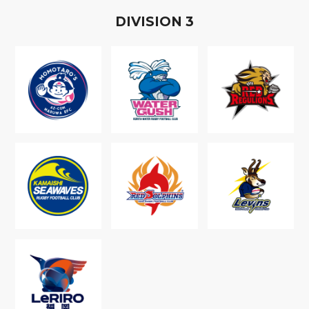
D
IVISION
3