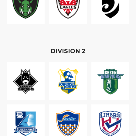
D
IVISION
2