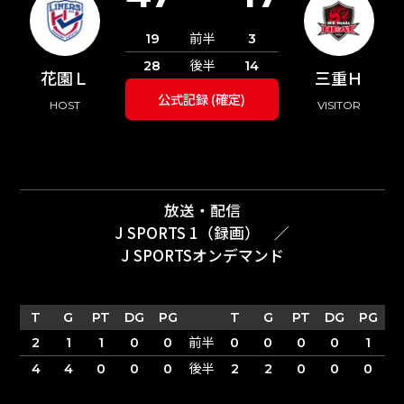
前半
19
3
後半
28
14
花園Ｌ
三重Ｈ
公式記録 (確定)
HOST
VISITOR
放送・配信
J SPORTS 1（録画）
／
J SPORTSオンデマンド
T
G
PT
DG
PG
T
G
PT
DG
PG
前半
2
1
1
0
0
0
0
0
0
1
後半
4
4
0
0
0
2
2
0
0
0