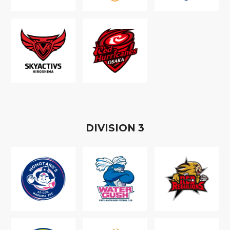
D
IVISION
3