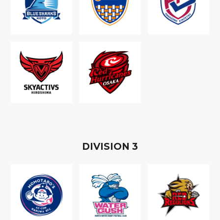
D
IVISION
3