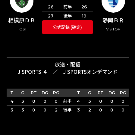
前半
26
26
後半
27
19
相模原ＤＢ
静岡ＢＲ
公式記録 (確定)
HOST
VISITOR
放送・配信
J SPORTS ４
／
J SPORTSオンデマンド
T
G
PT
DG
PG
T
G
PT
DG
PG
前半
4
3
0
0
0
4
3
0
0
0
後半
3
3
0
0
2
3
2
0
0
0