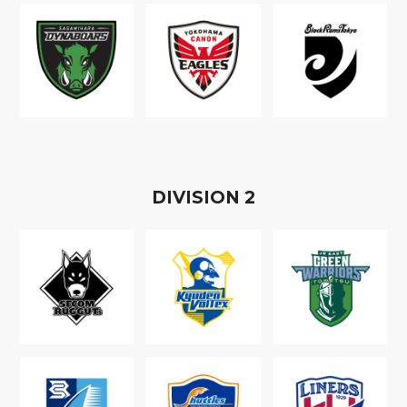
D
IVISION
2