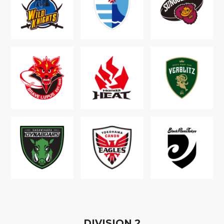
D
IVISION
2