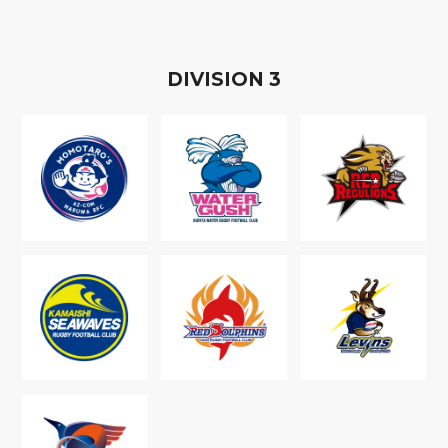
D
IVISION
3