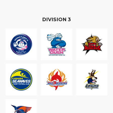
D
IVISION
3