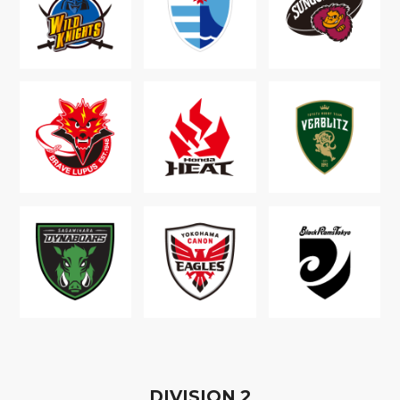
D
IVISION
2