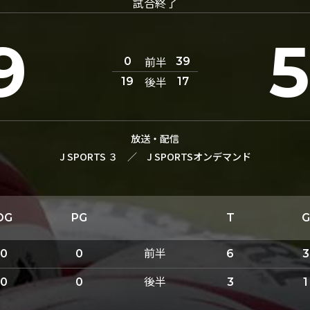
試合終了
9
前半
0
39
後半
19
17
放送・配信
J SPORTS ３
／
J SPORTSオンデマンド
DG
PG
T
G
前半
0
0
6
3
後半
0
0
3
1