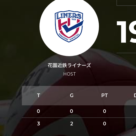
1
花園近鉄ライナーズ
HOST
T
G
PT
0
0
0
3
2
0