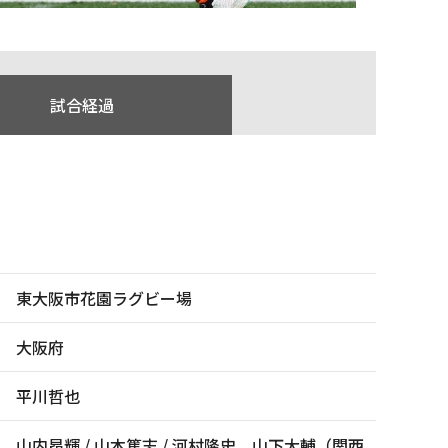
試合経過
東大阪市花園ラグビー場
大阪府
平川哲也
山内昂輝 / 山本篤志 / 河村隆史、山下大輔（関西