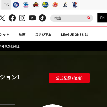
D
3
EN
ケット
動画
スタジアム
LEAGUE ONEとは
4年02月24日）
ビジョン1
公式記録 (確定)