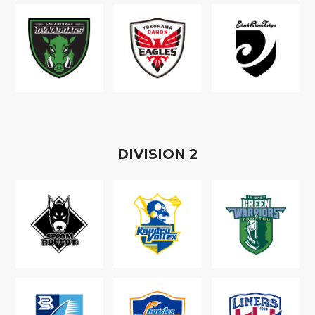
D
IVISION
2