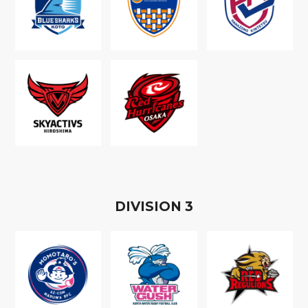
D
IVISION
3