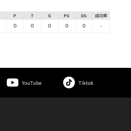
P
T
G
PG
DG
成功率
0
0
0
0
0
-
YouTube
Tiktok