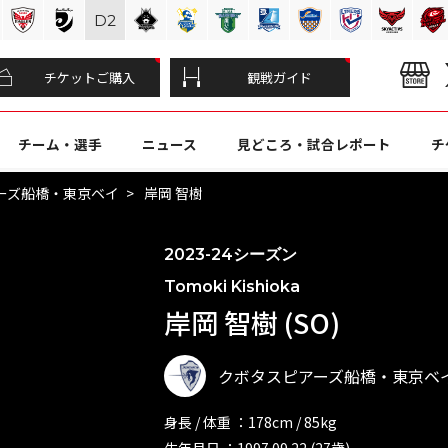
D
2
チケットご購入
観戦ガイド
チーム・選手
ニュース
見どころ・試合レポート
チ
ーズ船橋・東京ベイ
岸岡 智樹
2023-24シーズン
Tomoki Kishioka
岸岡 智樹 (SO)
クボタスピアーズ船橋・東京ベ
身長 / 体重 ：178cm / 85kg