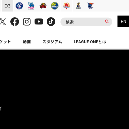
D
3
EN
ケット
動画
スタジアム
LEAGUE ONEとは
イ