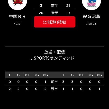
前半
3
21
後半
20
10
中国ＲＲ
ＷＧ昭島
公式記録 (確定)
HOST
VISITOR
放送・配信
J SPORTSオンデマンド
T
G
PT
DG
PG
T
G
PT
DG
PG
前半
0
0
0
0
1
3
3
0
0
0
後半
2
2
0
0
2
1
1
0
0
1