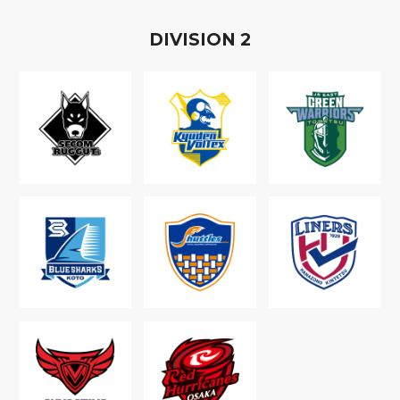
D
IVISION
2