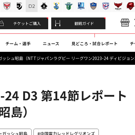
D
2
チケットご購入
観戦ガイド
チーム・選手
ニュース
見どころ・試合レポート
チ
シュ昭島（NTTジャパンラグビー リーグワン2023-24 ディビジョン3：
-24 D3 第14節レポート
G昭島）
ーガッシュ昭島
#中国電力レッドレグリオンズ