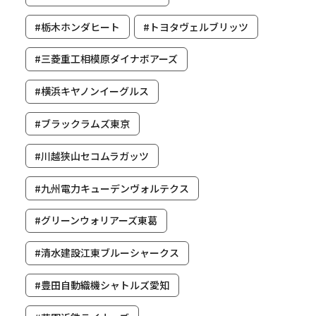
#栃木ホンダヒート
#トヨタヴェルブリッツ
#三菱重工相模原ダイナボアーズ
#横浜キヤノンイーグルス
#ブラックラムズ東京
#川越狭山セコムラガッツ
#九州電力キューデンヴォルテクス
#グリーンウォリアーズ東葛
#清水建設江東ブルーシャークス
#豊田自動織機シャトルズ愛知