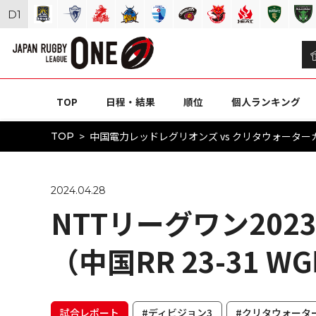
D
1
TOP
日程・結果
順位
個人ランキング
中国電力レッドレグリオンズ vs クリタウォーターガッ
TOP
2024.04.28
NTTリーグワン2023
（中国RR 23-31 W
試合レポート
#ディビジョン3
#クリタウォータ