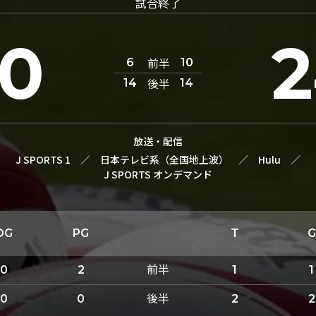
試合終了
0
前半
6
10
後半
14
14
放送・配信
J SPORTS 1
／
日本テレビ系（全国地上波）
／
Hulu
／
J SPORTS オンデマンド
DG
PG
T
G
前半
0
2
1
1
後半
0
0
2
2