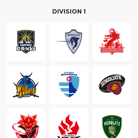
D
IVISION
1