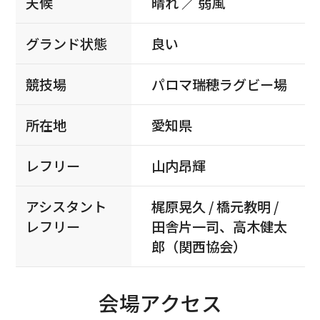
天候
晴れ ／ 弱風
グランド状態
良い
競技場
パロマ瑞穂ラグビー場
所在地
愛知県
レフリー
山内昂輝
アシスタント
梶原晃久 / 橋元教明 /
レフリー
田舎片一司、高木健太
郎（関西協会）
会場アクセス