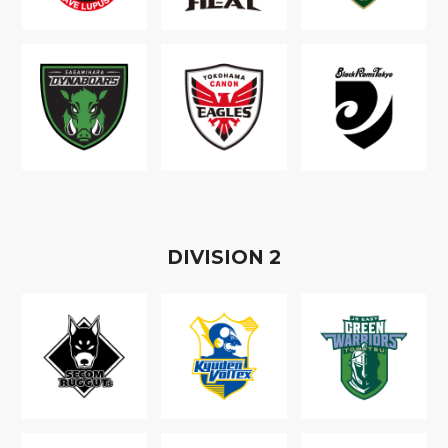
D
IVISION
2