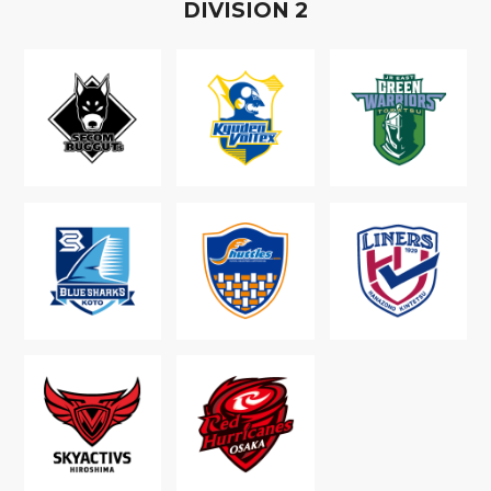
D
IVISION
2