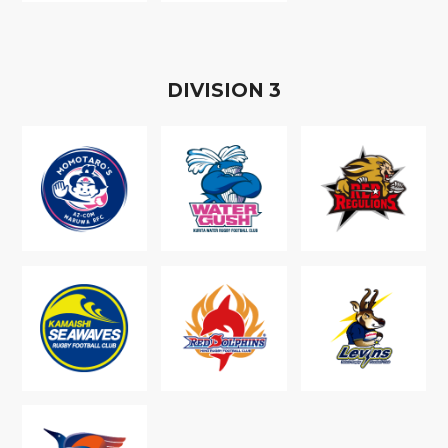
D
IVISION
3