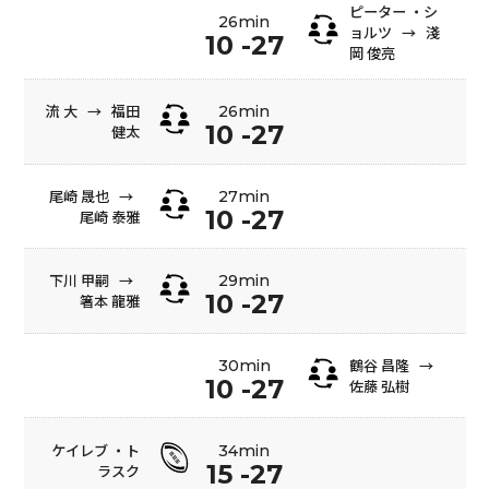
ピーター ・シ
26min
ョルツ
→
淺
10 -27
岡 俊亮
流 大
→
福田
26min
10 -27
健太
尾崎 晟也
→
27min
10 -27
尾崎 泰雅
下川 甲嗣
→
29min
10 -27
箸本 龍雅
鶴谷 昌隆
→
30min
10 -27
佐藤 弘樹
ケイレブ ・ト
34min
15 -27
ラスク