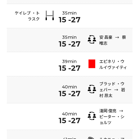
ケイレブ ・ト
35min
15 -27
ラスク
安 昌豪
→
蔡
35min
15 -27
唯志
エピネリ ・ウ
39min
15 -27
ルイヴァイティ
ブラッド ・ウ
40min
ェバー
→
岩
15 -27
村 昂太
淺岡 俊亮
→
40min
ピーター ・シ
15 -27
ョルツ