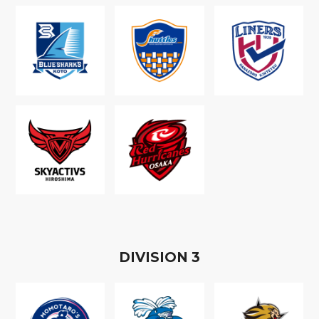
D
IVISION
3