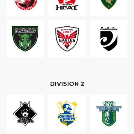
D
IVISION
2