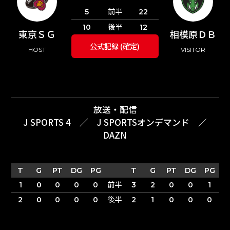
前半
5
22
後半
10
12
東京ＳＧ
相模原ＤＢ
公式記録 (確定)
HOST
VISITOR
放送・配信
J SPORTS 4
／
J SPORTSオンデマンド
／
DAZN
T
G
PT
DG
PG
T
G
PT
DG
PG
前半
1
0
0
0
0
3
2
0
0
1
後半
2
0
0
0
0
2
1
0
0
0