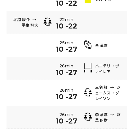
10 -22
堀越 康介
→
22min
10 -22
平生 翔大
25min
李 承爀
10 -27
ハニテリ ・ヴ
26min
10 -27
ァイレア
三宅 駿
→
ジ
26min
ェームス ・グ
10 -27
レイソン
李 承爀
→
宮
26min
10 -27
里 侑樹