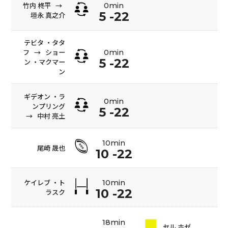
竹内 柊平
→
0min
5 -22
垣永 真之介
テビタ ・タタ
フ
→
ショー
0min
5 -22
ン ・マクマー
ン
ギデオン ・ラ
0min
ンプリング
5 -22
→
中村 亮土
10min
尾崎 晟也
10 -22
ケイレブ ・ト
10min
10 -22
ラスク
18min
セル ホゼ