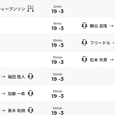
2min
ティーブンソン
19 -3
9min
鶴谷 昌隆
→
19 -3
10min
フリードル 
19 -3
10min
松本 光貴
→
19 -3
10min
→
福田 陸人
19 -3
10min
→
加藤 一希
19 -3
10min
→
青木 祐樹
19 -3