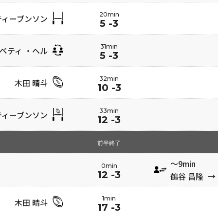
20min
ティーブンソン
5 -3
31min
ペティ ・ヘル
5 -3
32min
木田 晴斗
10 -3
33min
ティーブンソン
12 -3
前半終了
〜9min
0min
12 -3
鶴谷 昌隆
→
1min
木田 晴斗
17 -3