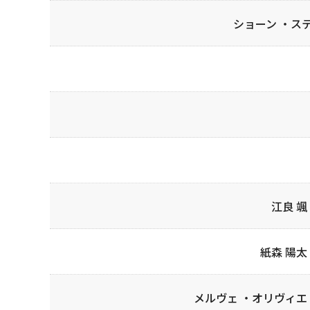
ショーン ・ス
江良 颯
紙森 陽太
メルヴェ ・オリヴィエ