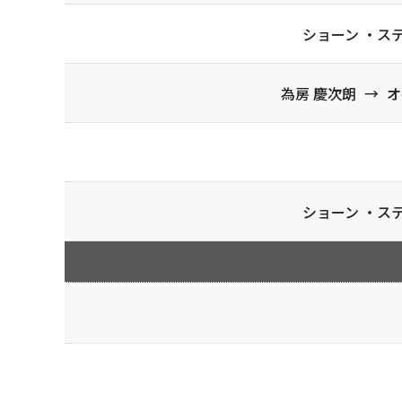
ショーン ・ス
為房 慶次朗
→
オ
ショーン ・ス