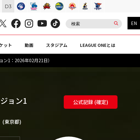
D
3
EN
ケット
動画
スタジアム
LEAGUE ONEとは
ン1：2026年02月21日）
ビジョン1
公式記録 (確定)
(東京都)