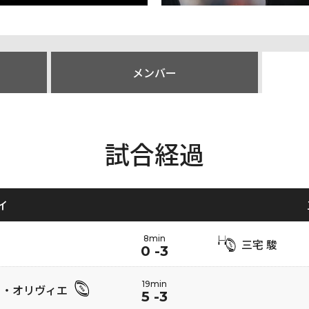
メンバー
試合経過
イ
8min
三宅 駿
0 -3
19min
 ・オリヴィエ
5 -3