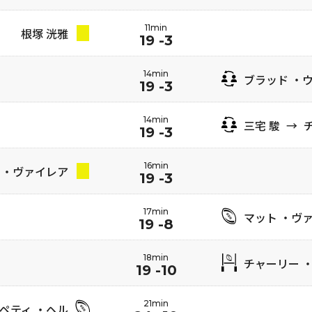
11min
根塚 洸雅
19 -3
14min
ブラッド ・
19 -3
14min
三宅 駿
→
チ
19 -3
16min
 ・ヴァイレア
19 -3
17min
マット ・ヴ
19 -8
18min
チャーリー 
19 -10
21min
ペティ ・ヘル