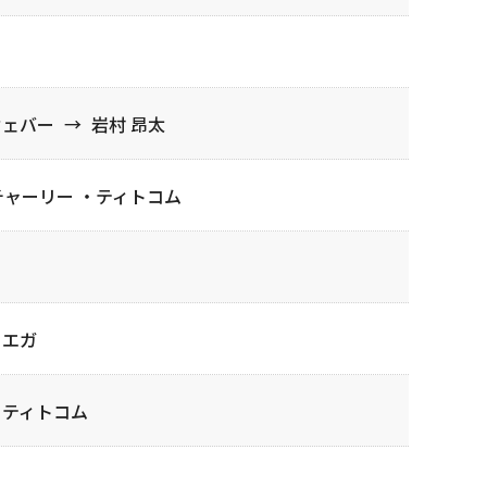
ウェバー
→
岩村 昂太
ャーリー ・ティトコム
ァエガ
・ティトコム