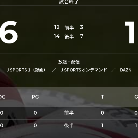
試合終了
6
前半
12
3
後半
14
7
放送・配信
J SPORTS 1（録画）
／
J SPORTSオンデマンド
／
DAZN
DG
PG
T
G
前半
0
0
0
0
後半
0
0
1
1