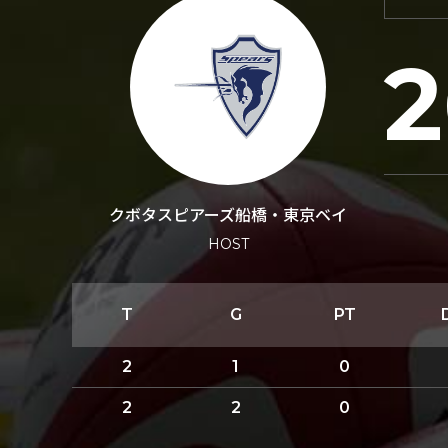
2
クボタスピアーズ船橋・東京ベイ
HOST
T
G
PT
2
1
0
2
2
0