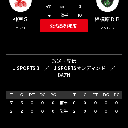
前半
47
0
後半
14
10
神戸Ｓ
相模原ＤＢ
公式記録 (確定)
HOST
VISITOR
放送・配信
J SPORTS 3
／
J SPORTSオンデマンド
／
DAZN
T
G
PT
DG
PG
T
G
PT
DG
PG
前半
7
6
0
0
0
0
0
0
0
0
後半
2
2
0
0
0
2
0
0
0
0