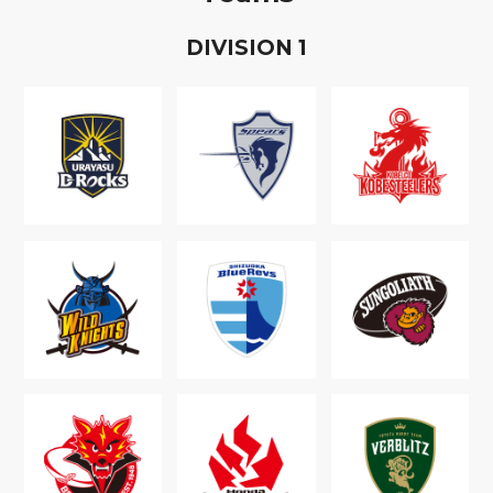
D
IVISION
1