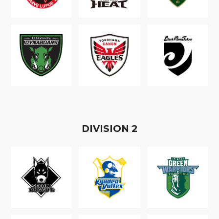
D
IVISION
2