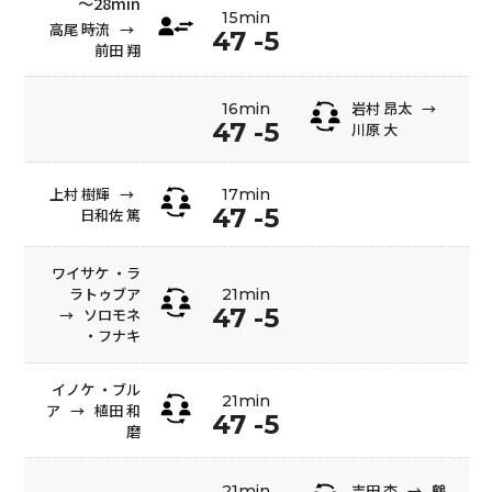
〜28min
15min
高尾 時流
→
47 -5
前田 翔
岩村 昂太
→
16min
47 -5
川原 大
上村 樹輝
→
17min
47 -5
日和佐 篤
ワイサケ ・ラ
ラトゥブア
21min
47 -5
→
ソロモネ
・フナキ
イノケ ・ブル
21min
ア
→
植田 和
47 -5
磨
吉田 杏
→
鶴
21min