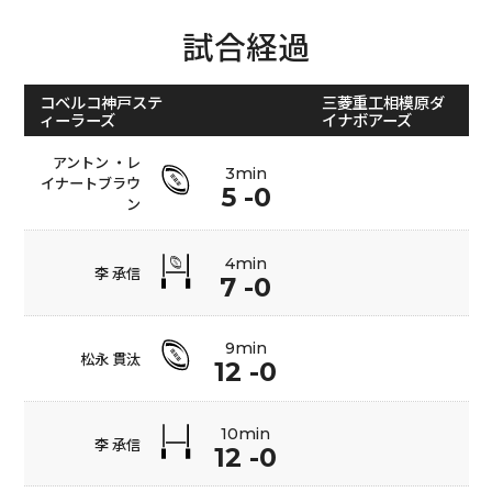
試合経過
コベルコ神戸ステ
三菱重工相模原ダ
ィーラーズ
イナボアーズ
アントン ・レ
3min
イナートブラウ
5 -0
ン
4min
李 承信
7 -0
9min
松永 貫汰
12 -0
10min
李 承信
12 -0