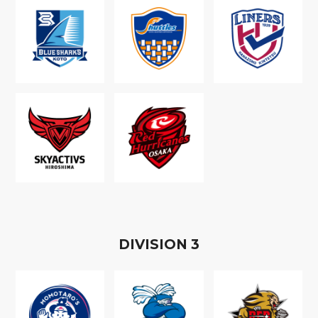
D
IVISION
3