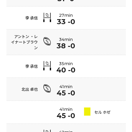
27min
李 承信
33 -0
アントン ・レ
34min
イナートブラウ
38 -0
ン
35min
李 承信
40 -0
41min
北出 卓也
45 -0
41min
セル ホゼ
45 -0