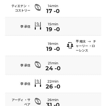
ティエナン ・
14min
17 -0
コストリー
15min
李 承信
19 -0
平 翔太
→
チ
19min
ャーリー ・ロ
19 -0
ーレンス
21min
李 承信
24 -0
22min
李 承信
26 -0
アーディ ・サ
26min
31 -0
ベア