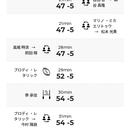
47 -5
谷 昌隆
マリノ ・ミカ
21min
エリトゥウ
47 -5
→
松本 光貴
高尾 時流
→
28min
47 -5
前田 翔
ブロディ ・レ
29min
52 -5
タリック
30min
李 承信
54 -5
ブロディ ・レ
31min
タリック
→
54 -5
今村 陽良