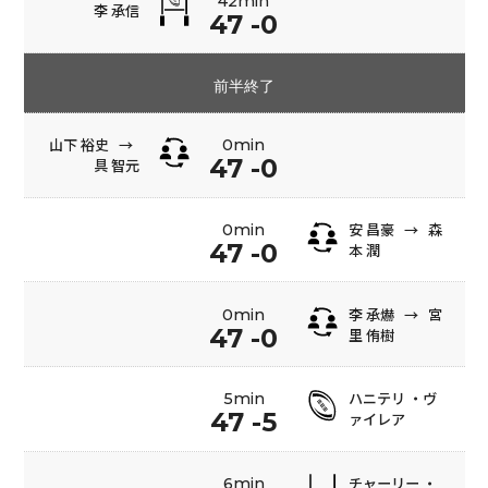
42min
李 承信
47 -0
前半終了
山下 裕史
→
0min
47 -0
具 智元
安 昌豪
→
森
0min
47 -0
本 潤
李 承爀
→
宮
0min
47 -0
里 侑樹
ハニテリ ・ヴ
5min
47 -5
ァイレア
チャーリー ・
6min