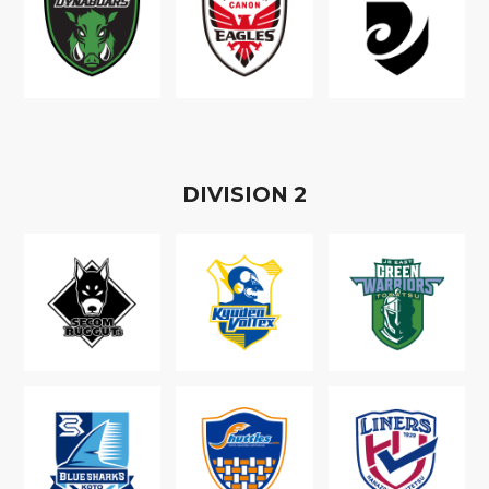
D
IVISION
2