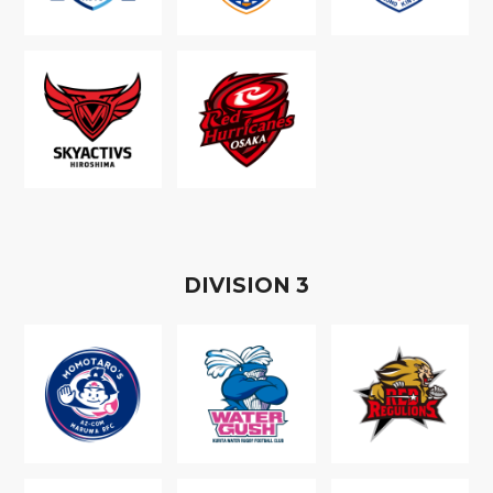
D
IVISION
3