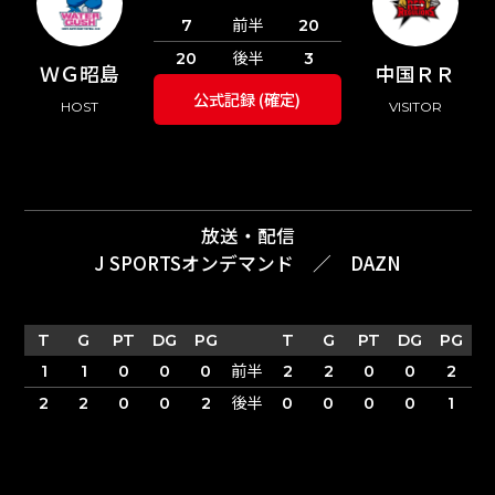
前半
7
20
後半
20
3
ＷＧ昭島
中国ＲＲ
公式記録 (確定)
HOST
VISITOR
放送・配信
J SPORTSオンデマンド
／
DAZN
T
G
PT
DG
PG
T
G
PT
DG
PG
前半
1
1
0
0
0
2
2
0
0
2
後半
2
2
0
0
2
0
0
0
0
1