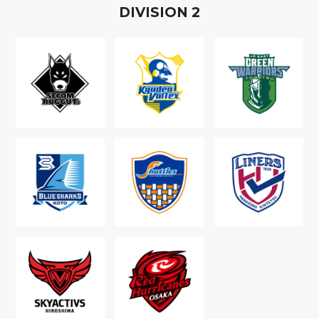
D
IVISION
2