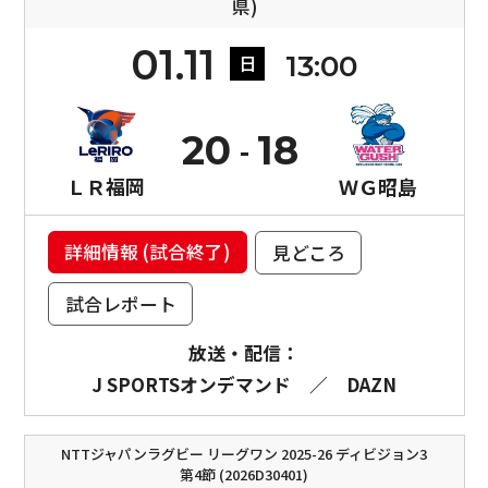
県)
01.11
13:00
日
20
18
ＬＲ福岡
ＷＧ昭島
詳細情報 (試合終了)
見どころ
試合レポート
放送・配信：
J SPORTSオンデマンド
／
DAZN
NTTジャパンラグビー リーグワン 2025-26 ディビジョン3
第4節 (2026D30401)