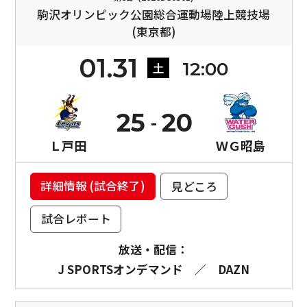
駒沢オリンピック公園総合運動場陸上競技場
(東京都)
01.31
12:00
土
25
20
Ｌ戸田
ＷＧ昭島
詳細情報 (試合終了)
見どころ
試合レポート
放送・配信：
J SPORTSオンデマンド
／
DAZN