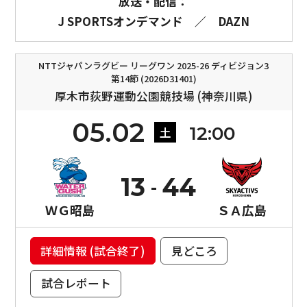
放送・配信：
J SPORTSオンデマンド
／
DAZN
NTTジャパンラグビー リーグワン 2025-26 ディビジョン3
第14節 (2026D31401)
厚木市荻野運動公園競技場 (神奈川県)
05.02
12:00
土
13
44
ＷＧ昭島
ＳＡ広島
詳細情報 (試合終了)
見どころ
試合レポート