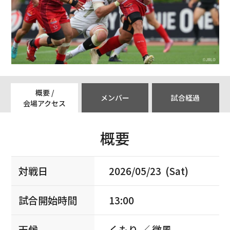
概要 /
メンバー
試合経過
会場アクセス
概要
対戦日
2026/05/23 (Sat)
試合開始時間
13:00
天候
くもり ／ 微風