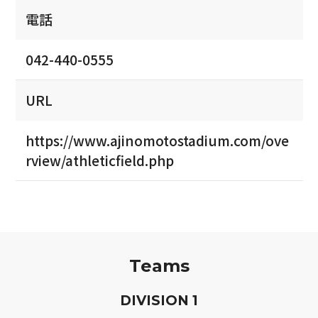
電話
042-440-0555
URL
https://www.ajinomotostadium.com/ove
rview/athleticfield.php
Teams
D
IVISION
1