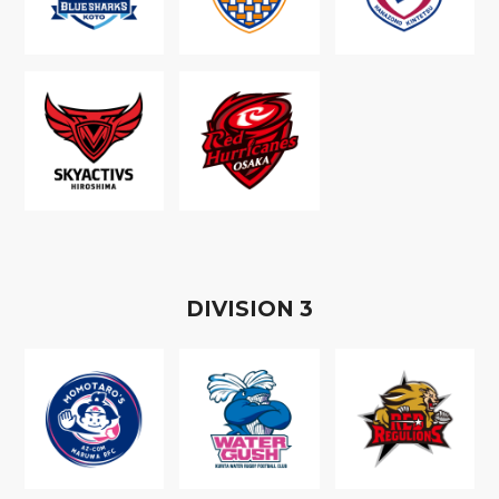
D
IVISION
3