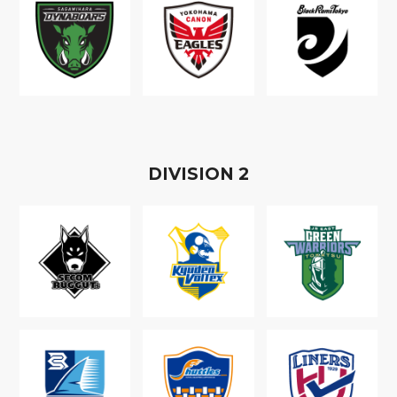
D
IVISION
2