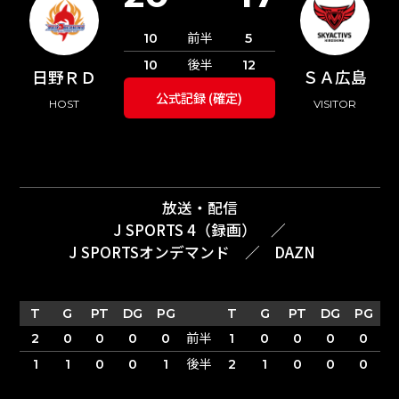
前半
10
5
後半
10
12
日野ＲＤ
ＳＡ広島
公式記録 (確定)
HOST
VISITOR
放送・配信
J SPORTS 4（録画）
／
J SPORTSオンデマンド
／
DAZN
T
G
PT
DG
PG
T
G
PT
DG
PG
前半
2
0
0
0
0
1
0
0
0
0
後半
1
1
0
0
1
2
1
0
0
0