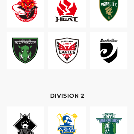
D
IVISION
2